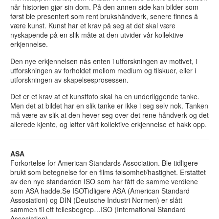
når historien gjør sin dom. På den annen side kan bilder som
først ble presentert som rent brukshåndverk, senere finnes å
være kunst. Kunst har et krav på seg at det skal være
nyskapende på en slik måte at den utvider vår kollektive
erkjennelse.
Den nye erkjennelsen nås enten i utforskningen av motivet, i
utforskningen av forholdet mellom medium og tilskuer, eller i
utforskningen av skapelsesprosessen.
Det er et krav at et kunstfoto skal ha en underliggende tanke.
Men det at bildet har en slik tanke er ikke i seg selv nok. Tanken
må være av slik at den hever seg over det rene håndverk og det
allerede kjente, og løfter vårt kollektive erkjennelse et hakk opp.
ASA
Forkortelse for American Standards Association. Ble tidligere
brukt som betegnelse for en films følsomhet/hastighet. Erstattet
av den nye standarden ISO som har fått de samme verdiene
som ASA hadde.Se ISOTidligere ASA (American Standard
Assosiation) og DIN (Deutsche Industri Normen) er slått
sammen til ett fellesbegrep…ISO (International Standard
Assosiation)