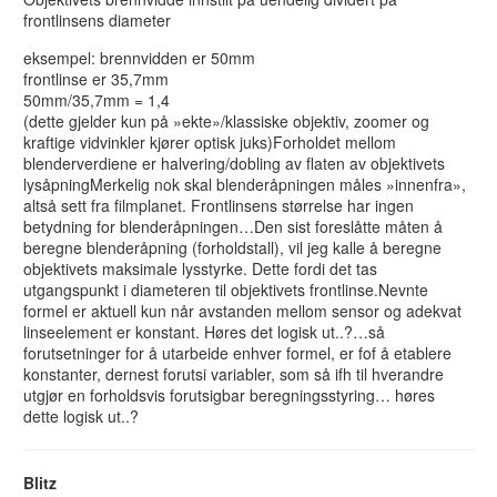
frontlinsens diameter
eksempel: brennvidden er 50mm
frontlinse er 35,7mm
50mm/35,7mm = 1,4
(dette gjelder kun på »ekte»/klassiske objektiv, zoomer og
kraftige vidvinkler kjører optisk juks)Forholdet mellom
blenderverdiene er halvering/dobling av flaten av objektivets
lysåpningMerkelig nok skal blenderåpningen måles »innenfra»,
altså sett fra filmplanet. Frontlinsens størrelse har ingen
betydning for blenderåpningen…Den sist foreslåtte måten å
beregne blenderåpning (forholdstall), vil jeg kalle å beregne
objektivets maksimale lysstyrke. Dette fordi det tas
utgangspunkt i diameteren til objektivets frontlinse.Nevnte
formel er aktuell kun når avstanden mellom sensor og adekvat
linseelement er konstant. Høres det logisk ut..?…så
forutsetninger for å utarbeide enhver formel, er fof å etablere
konstanter, dernest forutsi variabler, som så ifh til hverandre
utgjør en forholdsvis forutsigbar beregningsstyring… høres
dette logisk ut..?
Blitz