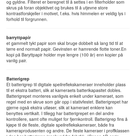
og gyldne. Filteret er beregnet til å settes i en filterholder som
skrus på foran objektivet og brukes til å utjevne store
kontrastforskjeller i motivet, f.eks. hvis himmelen er veldig lys i
forhold til forgrunnen.
barryttpapir
et gammelt tykt papir som skal bruge dobbelt så lang tid til at
tørre end normalt papir. Gevinsten er hamrende flotte toner.En
kopi på Baryttpapir holder mye lengre (100 år) enn kopier på
vanlig pair.
Batterigrep
Et batterigrep til digitale speilreflekskameraer inneholder plass
til et ekstra batteri, slik at kameraets batterikapasitet dobles.
Batterigrepet monteres vanligvis enkelt under kameraet, som
regel med en skrue som går opp i stativfestet. Batterigrepet har
gjerne også ekstra utløser, slik at kameraet enklere kan
benyttes vertikalt. I tillegg har batterigrepet en del andre
kontrollere, samt ofte muliget for fjernkontroll. Batterigrep fins å
kjøpe til de fleste, digitale speilreflekskameraer, både fra
kameraprodusenten og andre. De fleste kameraer i proffklassen