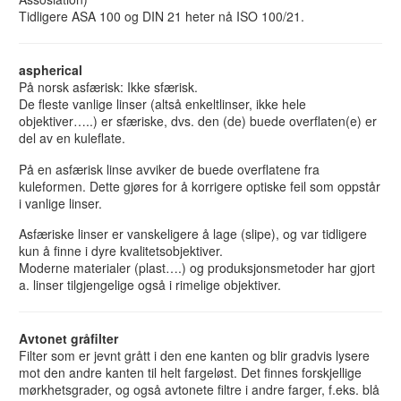
Tidligere ASA 100 og DIN 21 heter nå ISO 100/21.
aspherical
På norsk asfærisk: Ikke sfærisk.
De fleste vanlige linser (altså enkeltlinser, ikke hele
objektiver…..) er sfæriske, dvs. den (de) buede overflaten(e) er
del av en kuleflate.
På en asfærisk linse avviker de buede overflatene fra
kuleformen. Dette gjøres for å korrigere optiske feil som oppstår
i vanlige linser.
Asfæriske linser er vanskeligere å lage (slipe), og var tidligere
kun å finne i dyre kvalitetsobjektiver.
Moderne materialer (plast….) og produksjonsmetoder har gjort
a. linser tilgjengelige også i rimelige objektiver.
Avtonet gråfilter
Filter som er jevnt grått i den ene kanten og blir gradvis lysere
mot den andre kanten til helt fargeløst. Det finnes forskjellige
mørkhetsgrader, og også avtonete filtre i andre farger, f.eks. blå