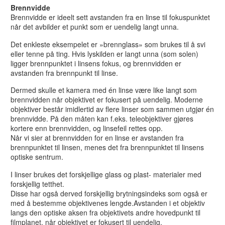
Brennvidde
Brennvidde er ideelt sett avstanden fra en linse til fokuspunktet
når det avbilder et punkt som er uendelig langt unna.
Det enkleste eksempelet er »brennglass» som brukes til å svi
eller tenne på ting. Hvis lyskilden er langt unna (som solen)
ligger brennpunktet i linsens fokus, og brennvidden er
avstanden fra brennpunkt til linse.
Dermed skulle et kamera med én linse være like langt som
brennvidden når objektivet er fokusert på uendelig. Moderne
objektiver består imidlertid av flere linser som sammen utgjør én
brennvidde. På den måten kan f.eks. teleobjektiver gjøres
kortere enn brennvidden, og linsefeil rettes opp.
Når vi sier at brennvidden for en linse er avstanden fra
brennpunktet til linsen, menes det fra brennpunktet til linsens
optiske sentrum.
I linser brukes det forskjellige glass og plast- materialer med
forskjellig tetthet.
Disse har også derved forskjellig brytningsindeks som også er
med å bestemme objektivenes lengde.Avstanden i et objektiv
langs den optiske aksen fra objektivets andre hovedpunkt til
filmplanet, når objektivet er fokusert til uendelig.