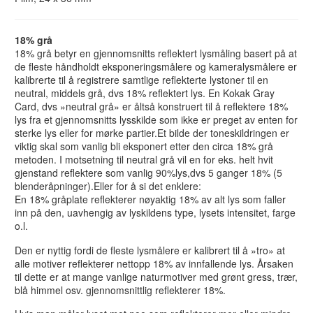
18% grå
18% grå betyr en gjennomsnitts reflektert lysmåling basert på at
de fleste håndholdt eksponeringsmålere og kameralysmålere er
kalibrerte til å registrere samtlige reflekterte lystoner til en
neutral, middels grå, dvs 18% reflektert lys. En Kokak Gray
Card, dvs »neutral grå» er åltså konstruert til å reflektere 18%
lys fra et gjennomsnitts lysskilde som ikke er preget av enten for
sterke lys eller for mørke partier.Et bilde der toneskildringen er
viktig skal som vanlig bli eksponert etter den circa 18% grå
metoden. I motsetning til neutral grå vil en for eks. helt hvit
gjenstand reflektere som vanlig 90%lys,dvs 5 ganger 18% (5
blenderåpninger).Eller for å si det enklere:
En 18% gråplate reflekterer nøyaktig 18% av alt lys som faller
inn på den, uavhengig av lyskildens type, lysets intensitet, farge
o.l.
Den er nyttig fordi de fleste lysmålere er kalibrert til å »tro» at
alle motiver reflekterer nettopp 18% av innfallende lys. Årsaken
til dette er at mange vanlige naturmotiver med grønt gress, trær,
blå himmel osv. gjennomsnittlig reflekterer 18%.