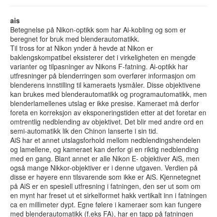
ais
Betegnelse på Nikon-optikk som har Ai-kobling og som er
beregnet for bruk med blenderautomatikk.
Til tross for at Nikon ynder å hevde at Nikon er
baklengskompatibel eksisterer det i virkeligheten en mengde
varianter og tilpasninger av Nikons F-fatning. Ai-optikk har
utfresninger på blenderringen som overfører informasjon om
blenderens innstilling til kameraets lysmåler. Disse objektivene
kan brukes med blenderautomatikk og programautomatikk, men
blenderlamellenes utslag er ikke presise. Kameraet må derfor
foreta en korreksjon av eksponeringstiden etter at det foretar en
omtrentlig nedblending av objektivet. Det blir med andre ord en
semi-automatikk lik den Chinon lanserte i sin tid.
AiS har et annet utslagsforhold mellom nedblendingshendelen
og lamellene, og kameraet kan derfor gi en riktig nedblending
med en gang. Blant annet er alle Nikon E- objektiver AiS, men
også mange Nikkor-objektiver er i denne utgaven. Verdien på
disse er høyere enn tilsvarende som ikke er AiS. Kjennetegnet
på AiS er en spesiell utfresning i fatningen, den ser ut som om
en mynt har freset ut et sirkelformet hakk vertikalt inn i fatningen
ca en millimeter dypt. Egne følere i kameraer som kan fungere
med blenderautomatikk (f.eks FA), har en tapp på fatningen