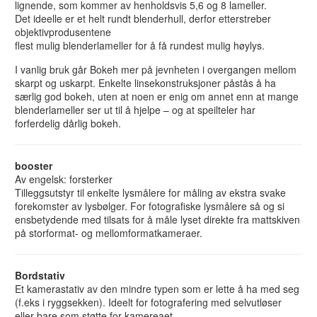
lignende, som kommer av henholdsvis 5,6 og 8 lameller.
Det ideelle er et helt rundt blenderhull, derfor etterstreber
objektivprodusentene
flest mulig blenderlameller for å få rundest mulig høylys.
I vanlig bruk går Bokeh mer på jevnheten i overgangen mellom
skarpt og uskarpt. Enkelte linsekonstruksjoner påstås å ha
særlig god bokeh, uten at noen er enig om annet enn at mange
blenderlameller ser ut til å hjelpe – og at speilteler har
forferdelig dårlig bokeh.
booster
Av engelsk: forsterker
Tilleggsutstyr til enkelte lysmålere for måling av ekstra svake
forekomster av lysbølger. For fotografiske lysmålere så og si
ensbetydende med tilsats for å måle lyset direkte fra mattskiven
på storformat- og mellomformatkameraer.
Bordstativ
Et kamerastativ av den mindre typen som er lette å ha med seg
(f.eks i ryggsekken). Ideelt for fotografering med selvutløser
eller bare som støtte for kamereaet.