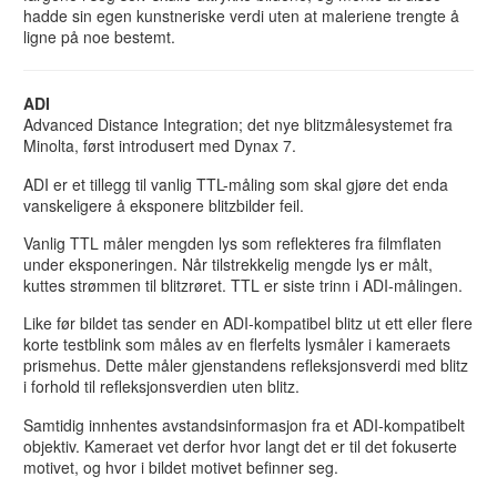
hadde sin egen kunstneriske verdi uten at maleriene trengte å
ligne på noe bestemt.
ADI
Advanced Distance Integration; det nye blitzmålesystemet fra
Minolta, først introdusert med Dynax 7.
ADI er et tillegg til vanlig TTL-måling som skal gjøre det enda
vanskeligere å eksponere blitzbilder feil.
Vanlig TTL måler mengden lys som reflekteres fra filmflaten
under eksponeringen. Når tilstrekkelig mengde lys er målt,
kuttes strømmen til blitzrøret. TTL er siste trinn i ADI-målingen.
Like før bildet tas sender en ADI-kompatibel blitz ut ett eller flere
korte testblink som måles av en flerfelts lysmåler i kameraets
prismehus. Dette måler gjenstandens refleksjonsverdi med blitz
i forhold til refleksjonsverdien uten blitz.
Samtidig innhentes avstandsinformasjon fra et ADI-kompatibelt
objektiv. Kameraet vet derfor hvor langt det er til det fokuserte
motivet, og hvor i bildet motivet befinner seg.