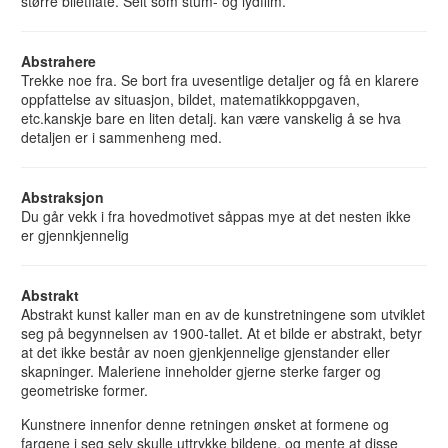
større biletflate. Selt som stum- og lydfilm.
Abstrahere
Trekke noe fra. Se bort fra uvesentlige detaljer og få en klarere
oppfattelse av situasjon, bildet, matematikkoppgaven,
etc.kanskje bare en liten detalj. kan være vanskelig å se hva
detaljen er i sammenheng med.
Abstraksjon
Du går vekk i fra hovedmotivet såppas mye at det nesten ikke
er gjennkjennelig
Abstrakt
Abstrakt kunst kaller man en av de kunstretningene som utviklet
seg på begynnelsen av 1900-tallet. At et bilde er abstrakt, betyr
at det ikke består av noen gjenkjennelige gjenstander eller
skapninger. Maleriene inneholder gjerne sterke farger og
geometriske former.
Kunstnere innenfor denne retningen ønsket at formene og
fargene i seg selv skulle uttrykke bildene, og mente at disse