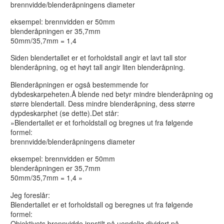
brennvidde/blenderåpningens diameter
eksempel: brennvidden er 50mm
blenderåpningen er 35,7mm
50mm/35,7mm = 1,4
Siden blendertallet er et forholdstall angir et lavt tall stor
blenderåpning, og et høyt tall angir liten blenderåpning.
Blenderåpningen er også bestemmende for
dybdeskarpeheten.Å blende ned betyr mindre blenderåpning og
større blendertall. Dess mindre blenderåpning, dess større
dypdeskarphet (se dette).Det står:
»Blendertallet er et forholdstall og bregnes ut fra følgende
formel:
brennvidde/blenderåpningens diameter
eksempel: brennvidden er 50mm
blenderåpningen er 35,7mm
50mm/35,7mm = 1,4 »
Jeg foreslår:
Blendertallet er et forholdstall og beregnes ut fra følgende
formel:
Objektivets brennvidde innstilt på uendelig dividert på