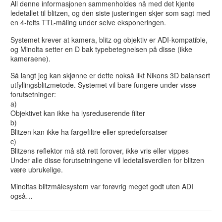
All denne informasjonen sammenholdes nå med det kjente
ledetallet til blitzen, og den siste justeringen skjer som sagt med
en 4-felts TTL-måling under selve eksponeringen.
Systemet krever at kamera, blitz og objektiv er ADI-kompatible,
og Minolta setter en D bak typebetegnelsen på disse (ikke
kameraene).
Så langt jeg kan skjønne er dette nokså likt Nikons 3D balansert
utfyllingsblitzmetode. Systemet vil bare fungere under visse
forutsetninger:
a)
Objektivet kan ikke ha lysreduserende filter
b)
Blitzen kan ikke ha fargefiltre eller spredeforsatser
c)
Blitzens reflektor må stå rett forover, ikke vris eller vippes
Under alle disse forutsetningene vil ledetallsverdien for blitzen
være ubrukelige.
Minoltas blitzmålesystem var forøvrig meget godt uten ADI
også…