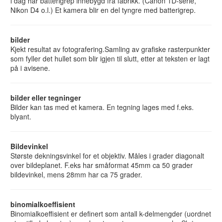
i dag har batterigrep innebygd fra fabrikk. (Canon 1D-serie,
Nikon D4 o.l.) Et kamera blir en del tyngre med batterigrep.
bilder
Kjekt resultat av fotografering.Samling av grafiske rasterpunkter
som fyller det hullet som blir igjen til slutt, etter at teksten er lagt
på i avisene.
bilder eller tegninger
Bilder kan tas med et kamera. En tegning lages med f.eks.
blyant.
Bildevinkel
Største dekningsvinkel for et objektiv. Måles i grader diagonalt
over bildeplanet. F.eks har småformat 45mm ca 50 grader
bildevinkel, mens 28mm har ca 75 grader.
binomialkoeffisient
Binomialkoeffisient er definert som antall k-delmengder (uordnet