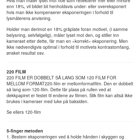
Hvis man måler lyset mot noe som reflekterer mer eller mindre
enn 18%, vil bildet bli henholdsvis under- eller overeksponert
hvis man ikke kompenserer eksponeringen i forhold til
lysmålerens anvisning.
Holder man derimot en 18% gråplate foran motivet, (i samme
belysning, selvfølgelig), måler lyset mot den, og stiller inn
kameraet etter dette, får man en »korrekt» eksponering. Men
ikke nødvendigvis optimal i forhold til motivets kontrastomfang,
ønsket resultat osv.
220 FILM
220 FILM ER DOBBELT SÅ LANG SOM 120 FILM FOR
MELLOM FORMAT220-film er mellomformatfilm. Den er dobbelt
så lang som 120-film. Dette får plass på rullen ved at
dekkpapiret er festet til endene av filmen. Slik film kan altså ikke
brukes i kameraer med luke på baksiden.
Se ellers 120-film
5-finger metoden
1. Bestem eksponeringen ved å holde hånden i skyggen og