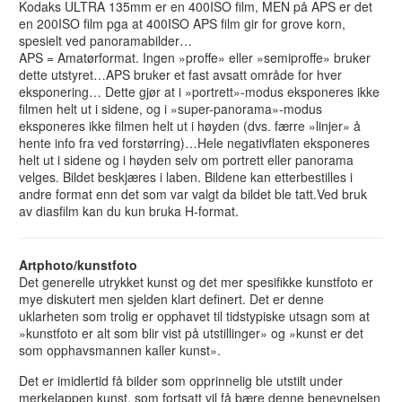
Kodaks ULTRA 135mm er en 400ISO film, MEN på APS er det
en 200ISO film pga at 400ISO APS film gir for grove korn,
spesielt ved panoramabilder…
APS = Amatørformat. Ingen »proffe» eller »semiproffe» bruker
dette utstyret…APS bruker et fast avsatt område for hver
eksponering… Dette gjør at i »portrett»-modus eksponeres ikke
filmen helt ut i sidene, og i »super-panorama»-modus
eksponeres ikke filmen helt ut i høyden (dvs. færre »linjer» å
hente info fra ved forstørring)…Hele negativflaten eksponeres
helt ut i sidene og i høyden selv om portrett eller panorama
velges. Bildet beskjæres i laben. Bildene kan etterbestilles i
andre format enn det som var valgt da bildet ble tatt.Ved bruk
av diasfilm kan du kun bruka H-format.
Artphoto/kunstfoto
Det generelle utrykket kunst og det mer spesifikke kunstfoto er
mye diskutert men sjelden klart definert. Det er denne
uklarheten som trolig er opphavet til tidstypiske utsagn som at
»kunstfoto er alt som blir vist på utstillinger» og »kunst er det
som opphavsmannen kaller kunst».
Det er imidlertid få bilder som opprinnelig ble utstilt under
merkelappen kunst, som fortsatt vil få bære denne benevnelsen