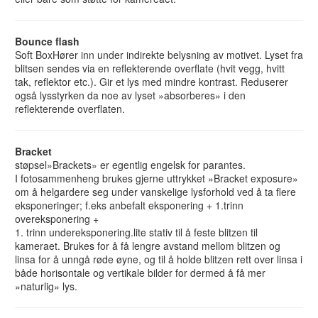
Bounce flash
Soft BoxHører inn under indirekte belysning av motivet. Lyset fra
blitsen sendes via en reflekterende overflate (hvit vegg, hvitt
tak, reflektor etc.). Gir et lys med mindre kontrast. Reduserer
også lysstyrken da noe av lyset »absorberes» i den
reflekterende overflaten.
Bracket
støpsel»Brackets» er egentlig engelsk for parantes.
I fotosammenheng brukes gjerne uttrykket »Bracket exposure»
om å helgardere seg under vanskelige lysforhold ved å ta flere
eksponeringer; f.eks anbefalt eksponering + 1.trinn
overeksponering +
1. trinn undereksponering.lite stativ til å feste blitzen til
kameraet. Brukes for å få lengre avstand mellom blitzen og
linsa for å unngå røde øyne, og til å holde blitzen rett over linsa i
både horisontale og vertikale bilder for dermed å få mer
»naturlig» lys.