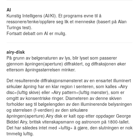
AI
Kunstig Intelligens (AI/KI). Et programs evne til å
ressonere/tenke/oppføre seg lik et menneske (basert på Alan
Turings test).
Fortsatt debatt om AI er mulig.
airy-disk
På grunn av bølgenaturen av lys, blir lyset som passerer
gjennom åpningen(aperture) diffraktert, og diffraksjonen øker
ettersom åpningsstørrelsen minker.
Det resulterende diffraksjonsmønsteret av en ensartet illuminert
sirkulær åpning har en klar region i senteren, som kalles »Airy
disc»(luftig skive) eller »Airy pattern»(luftig mønster), som er
omgitt av konsentriske ringer. Diameteren av denne skiven
forholder seg til bølgelengden av den illuminerende belysningen
og størrelsen (f-verdien) av den sirkulære
åpningen(aperture).Airy disk er kalt opp etter oppdager George
Biddel Airy, britisk vitenskapsmann og astronom på 1800-tallet.
Det har således intet med »luftig» å gjøre, den slutningen er nok
tmmelig luftig.