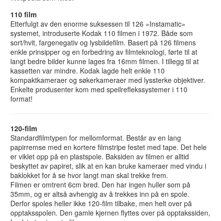
110 film
Etterfulgt av den enorme suksessen til 126 »Instamatic»
systemet, introduserte Kodak 110 filmen i 1972. Både som
sort/hvit, fargenegativ og lysbildefilm. Basert på 126 filmens
enkle prinsipper og en forbedring av filmteknologi, førte til at
langt bedre bilder kunne lages fra 16mm filmen. I tillegg til at
kassetten var mindre. Kodak lagde helt enkle 110
kompaktkameraer og søkerkameraer med lyssterke objektiver.
Enkelte produsenter kom med speilreflekssystemer i 110
format!
120-film
Standardfilmtypen for mellomformat. Består av en lang
papirremse med en kortere filmstripe festet med tape. Det hele
er viklet opp på en plastspole. Baksiden av filmen er alltid
beskyttet av papiret, slik at en kan bruke kameraer med vindu i
baklokket for å se hvor langt man skal trekke frem.
Filmen er omtrent 6cm bred. Den har ingen huller som på
35mm, og er altså avhengig av å trekkes inn på en spole.
Derfor spoles heller ikke 120-film tilbake, men helt over på
opptaksspolen. Den gamle kjernen flyttes over på opptakssiden,