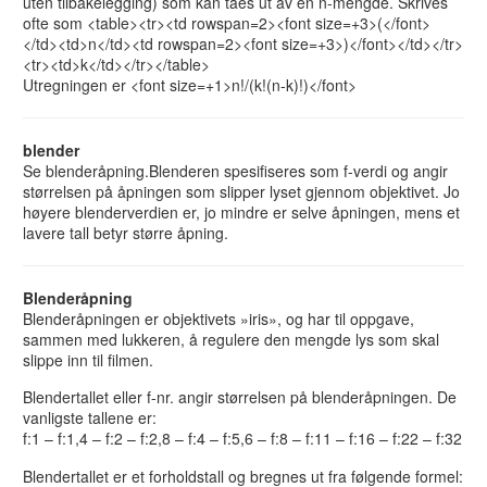
uten tilbakelegging) som kan taes ut av en n-mengde. Skrives
ofte som <table><tr><td rowspan=2><font size=+3>(</font>
</td><td>n</td><td rowspan=2><font size=+3>)</font></td></tr>
<tr><td>k</td></tr></table>
Utregningen er <font size=+1>n!/(k!(n-k)!)</font>
blender
Se blenderåpning.Blenderen spesifiseres som f-verdi og angir
størrelsen på åpningen som slipper lyset gjennom objektivet. Jo
høyere blenderverdien er, jo mindre er selve åpningen, mens et
lavere tall betyr større åpning.
Blenderåpning
Blenderåpningen er objektivets »iris», og har til oppgave,
sammen med lukkeren, å regulere den mengde lys som skal
slippe inn til filmen.
Blendertallet eller f-nr. angir størrelsen på blenderåpningen. De
vanligste tallene er:
f:1 – f:1,4 – f:2 – f:2,8 – f:4 – f:5,6 – f:8 – f:11 – f:16 – f:22 – f:32
Blendertallet er et forholdstall og bregnes ut fra følgende formel: