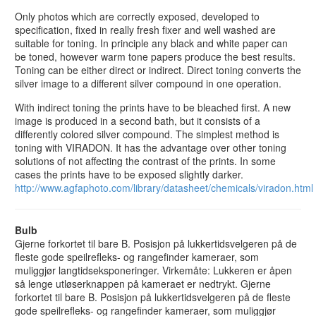
Only photos which are correctly exposed, developed to
specification, fixed in really fresh fixer and well washed are
suitable for toning. In principle any black and white paper can
be toned, however warm tone papers produce the best results.
Toning can be either direct or indirect. Direct toning converts the
silver image to a different silver compound in one operation.
With indirect toning the prints have to be bleached first. A new
image is produced in a second bath, but it consists of a
differently colored silver compound. The simplest method is
toning with VIRADON. It has the advantage over other toning
solutions of not affecting the contrast of the prints. In some
cases the prints have to be exposed slightly darker.
http://www.agfaphoto.com/library/datasheet/chemicals/viradon.html
Bulb
Gjerne forkortet til bare B. Posisjon på lukkertidsvelgeren på de
fleste gode speilrefleks- og rangefinder kameraer, som
muliggjør langtidseksponeringer. Virkemåte: Lukkeren er åpen
så lenge utløserknappen på kameraet er nedtrykt. Gjerne
forkortet til bare B. Posisjon på lukkertidsvelgeren på de fleste
gode speilrefleks- og rangefinder kameraer, som muliggjør