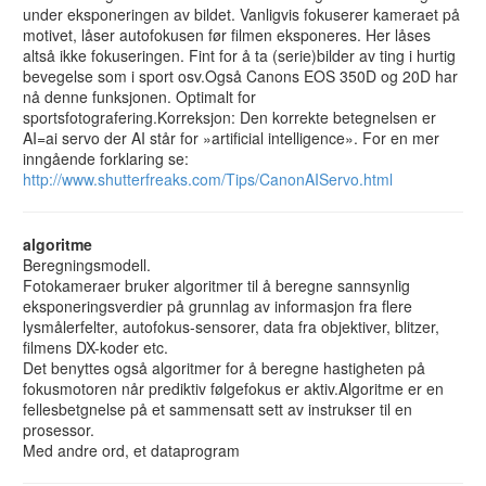
under eksponeringen av bildet. Vanligvis fokuserer kameraet på
motivet, låser autofokusen før filmen eksponeres. Her låses
altså ikke fokuseringen. Fint for å ta (serie)bilder av ting i hurtig
bevegelse som i sport osv.Også Canons EOS 350D og 20D har
nå denne funksjonen. Optimalt for
sportsfotografering.Korreksjon: Den korrekte betegnelsen er
AI=ai servo der AI står for »artificial intelligence». For en mer
inngående forklaring se:
http://www.shutterfreaks.com/Tips/CanonAIServo.html
algoritme
Beregningsmodell.
Fotokameraer bruker algoritmer til å beregne sannsynlig
eksponeringsverdier på grunnlag av informasjon fra flere
lysmålerfelter, autofokus-sensorer, data fra objektiver, blitzer,
filmens DX-koder etc.
Det benyttes også algoritmer for å beregne hastigheten på
fokusmotoren når prediktiv følgefokus er aktiv.Algoritme er en
fellesbetgnelse på et sammensatt sett av instrukser til en
prosessor.
Med andre ord, et dataprogram