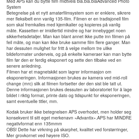
Med APS kan du bytte film midtveis bla.bla.blaAdvanced Photo
System
Betegnelse på et nytt amatørfilmsystem som er enklere, sikrere
mer fleksibelt enn vanlig 135-film. Filmen er en tradisjonell film
som skal fremkalles med kjemikalier og kopieres på vanlig
måte. Kassetten er imidlertid mindre og har innebygget noen
sikkerhetsdetaljer. Man kan blant annet ikke putte inn filmen på
feil måte, og man kan ikke bruke samme film flere ganger. Man
har dessuten mulighet for fritt å velge mellom tre ulike
bildeformater underveis, og på enkelte kameraer kan man bytte
film før den er ferdig eksponert og sette den tilbake ved en
senere anledning.
Filmen har et magnetskikt som lagrer informasjon om
eksponeringen. Informasjonen brukes av kamera ved mid-roll
change (mrc) slik at filmen fortsetter der den sist ble tatt ut.
Denne informasjonen brukes dessuten av laboratoriet for å lage
bildet i riktig format, printe dato og tidspunkt for eksponeringen,
samt eventuelle titler, mm.
Kodak bruker ikke betegnelsen APS overhodet, men holder seg
konsekvent til sitt eget merkenavn »Advantix».APS har MINDRE
negativformat enn 135mmm
OBS! Dette har virkning på skarphet, kvalitet ved forstørringer,
Mer grovkornet ved høyere ISO.