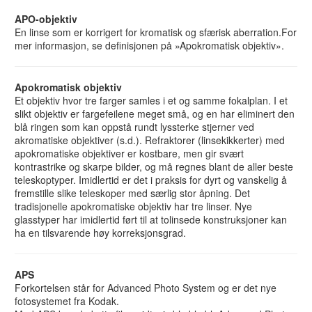
APO-objektiv
En linse som er korrigert for kromatisk og sfærisk aberration.For
mer informasjon, se definisjonen på »Apokromatisk objektiv».
Apokromatisk objektiv
Et objektiv hvor tre farger samles i et og samme fokalplan. I et
slikt objektiv er fargefeilene meget små, og en har eliminert den
blå ringen som kan oppstå rundt lyssterke stjerner ved
akromatiske objektiver (s.d.). Refraktorer (linsekikkerter) med
apokromatiske objektiver er kostbare, men gir svært
kontrastrike og skarpe bilder, og må regnes blant de aller beste
teleskoptyper. Imidlertid er det i praksis for dyrt og vanskelig å
fremstille slike teleskoper med særlig stor åpning. Det
tradisjonelle apokromatiske objektiv har tre linser. Nye
glasstyper har imidlertid ført til at tolinsede konstruksjoner kan
ha en tilsvarende høy korreksjonsgrad.
APS
Forkortelsen står for Advanced Photo System og er det nye
fotosystemet fra Kodak.