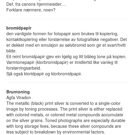
Def. fra canons hjemmesider…
Forklare nærmere, noen?
bromidpapir
den vanligste formen for fotopapir som brukes til kopiering,
kontaktkopiering eller forstørrelse av fotografiske negativer. Det
er dekket med en emulsjon av sølvbromid som gir et svart/hvitt
bilde.
Eit reint bromidpapir gjev ein kjølig og litt blåleg tone på kopien.
Varmtonepapir (klorbromidpapir) er imidlertid like vanleg til
forstørringsarbeid.
Sjå også kloridpapir og klorbromidpapir.
Bruntoning
Agfa Viradon
The metallic (black) print silver is converted to a single-color
image by toning processes. The print silver is either replaced
with colored metals, or colored metal compounds accumulate
on the silver grains. Toned photographs are especially durable
with long storage lives, because these silver compounds are
less subject to breakdown by environmental factors.