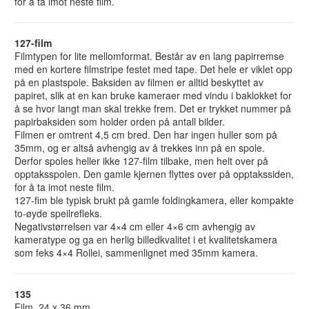
for å ta imot neste film.
127-film
Filmtypen for lite mellomformat. Består av en lang papirremse
med en kortere filmstripe festet med tape. Det hele er viklet opp
på en plastspole. Baksiden av filmen er alltid beskyttet av
papiret, slik at en kan bruke kameraer med vindu i baklokket for
å se hvor langt man skal trekke frem. Det er trykket nummer på
papirbaksiden som holder orden på antall bilder.
Filmen er omtrent 4,5 cm bred. Den har ingen huller som på
35mm, og er altså avhengig av å trekkes inn på en spole.
Derfor spoles heller ikke 127-film tilbake, men helt over på
opptaksspolen. Den gamle kjernen flyttes over på opptakssiden,
for å ta imot neste film.
127-fim ble typisk brukt på gamle foldingkamera, eller kompakte
to-øyde speilrefleks.
Negativstørrelsen var 4×4 cm eller 4×6 cm avhengig av
kameratype og ga en herlig billedkvalitet i et kvalitetskamera
som feks 4×4 Rollei, sammenlignet med 35mm kamera.
135
Film, 24 x 36 mm