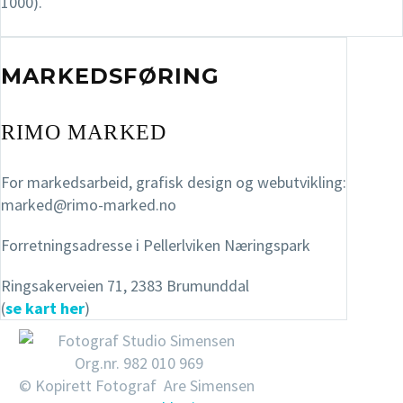
1000).
(se kart her)
MARKEDSFØRING
RIMO MARKED
For markedsarbeid, grafisk design og webutvikling:
marked@rimo-marked.no
Forretningsadresse i Pellerlviken Næringspark
Ringsakerveien 71, 2383 Brumunddal
(
se kart her
)
Org.nr. 982 010 969
© Kopirett Fotograf Are Simensen