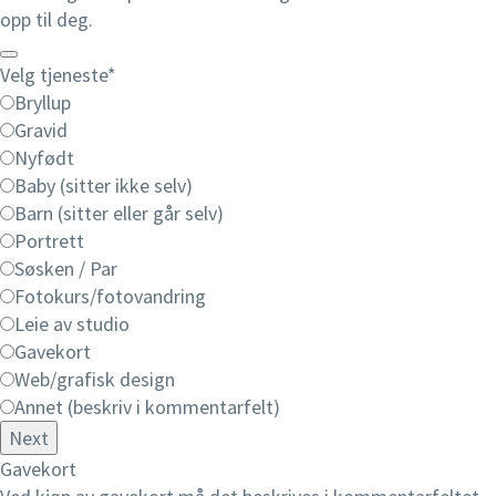
opp til deg.
Velg tjeneste
*
Bryllup
Gravid
Nyfødt
Baby (sitter ikke selv)
Barn (sitter eller går selv)
Portrett
Søsken / Par
Fotokurs/fotovandring
Leie av studio
Gavekort
Web/grafisk design
Annet (beskriv i kommentarfelt)
Next
Gavekort