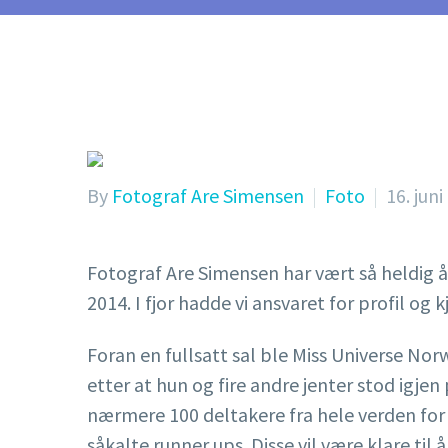
By
Fotograf Are Simensen
Foto
16. jun
Fotograf Are Simensen har vært så heldig å 
2014. I fjor hadde vi ansvaret for profil og 
Foran en fullsatt sal ble Miss Universe No
etter at hun og fire andre jenter stod igjen
nærmere 100 deltakere fra hele verden for å
såkalte runner ups. Disse vil være klare til