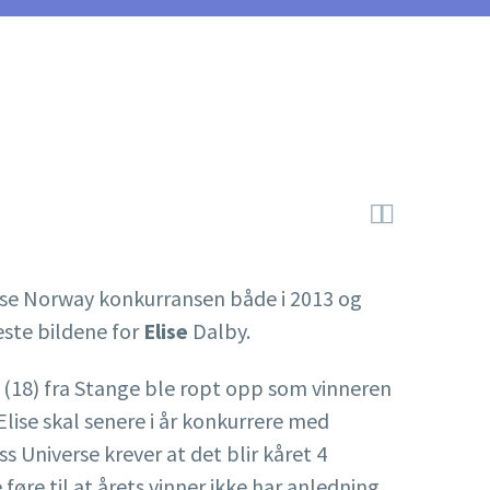


verse Norway konkurransen både i 2013 og
este bildene for
Elise
Dalby.
y (18) fra Stange ble ropt opp som vinneren
Elise skal senere i år konkurrere med
 Universe krever at det blir kåret 4
føre til at årets vinner ikke har anledning