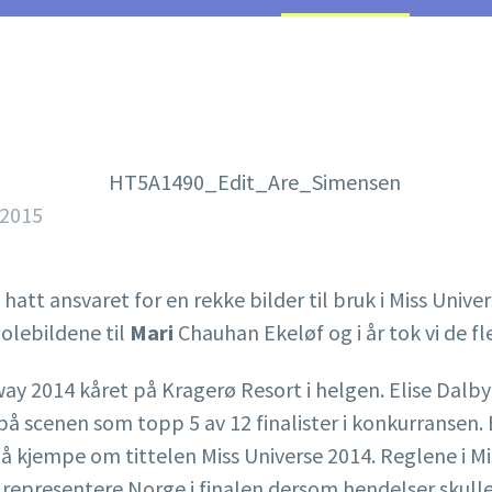
i 2015
hatt ansvaret for en rekke bilder til bruk i Miss Uni
kjolebildene til
Mari
Chauhan Ekeløf og i år tok vi de fl
rway 2014 kåret på Kragerø Resort i helgen. Elise Dalb
 på scenen som topp 5 av 12 finalister i konkurransen. 
 kjempe om tittelen Miss Universe 2014. Reglene i Miss
 å representere Norge i finalen dersom hendelser skulle 