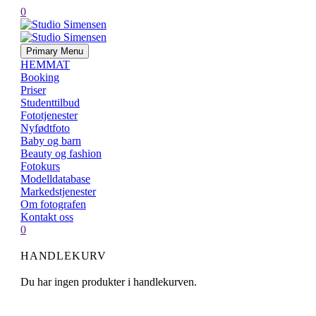
0
Primary Menu
HEMMAT
Booking
Priser
Studenttilbud
Fototjenester
Nyfødtfoto
Baby og barn
Beauty og fashion
Fotokurs
Modelldatabase
Markedstjenester
Om fotografen
Kontakt oss
0
HANDLEKURV
Du har ingen produkter i handlekurven.